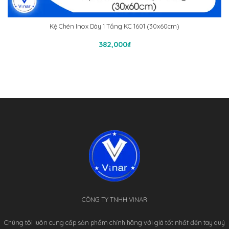
Kệ Chén Inox Dày 1 Tầng KC 1601 (30x60cm)
Thêm Vào Giỏ Hàng
382,000
₫
CÔNG TY TNHH VINAR
Chúng tôi luôn cung cấp sản phẩm chính hãng với giá tốt nhất đến tay quý