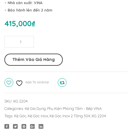
2
2
– Nhà sản xuất: VINA
Tầng
Tầng
– Bảo hành lên đến 2 năm
KG
304
415,000
₫
2251
KG
(25x25cm)
2254
Kệ
(25x2
Góc
Inox
Thêm Vào Giỏ Hàng
2
Tầng
304
Add To Wishlist
Compare
KG
2204
(20x20cm)
SKU:
KG 2204
quantity
Categories:
Kệ Gia Dụng
,
Phụ Kiện Phòng Tắm - Bếp VINA
Tags:
Kệ Góc
,
Kệ Góc inox
,
Kệ Góc Inox 2 Tầng 304
,
KG 2204