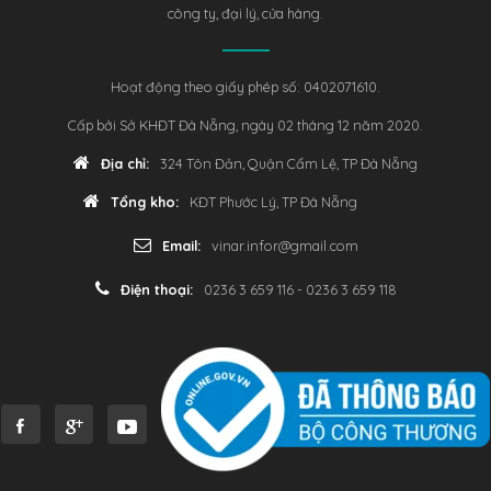
công ty, đại lý, cửa hàng.
Hoạt động theo giấy phép số: 0402071610.
Cấp bởi Sở KHĐT Đà Nẵng, ngày 02 tháng 12 năm 2020.
Địa chỉ:
324 Tôn Đản, Quận Cẩm Lệ, TP Đà Nẵng
Tổng kho:
KĐT Phước Lý, TP Đà Nẵng
Email:
vinar.infor@gmail.com
Điện thoại:
0236 3 659 116 - 0236 3 659 118