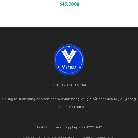
Thêm Vào Giỏ Hàng
649,000
₫
CÔNG TY TNHH VINAR
Chúng tôi luôn cung cấp sản phẩm chính hãng với giá tốt nhất đến tay quý công
ty, đại lý, cửa hàng.
Hoạt động theo giấy phép số: 0402071610.
Cấp bởi Sở KHĐT Đà Nẵng, ngày 02 tháng 12 năm 2020.