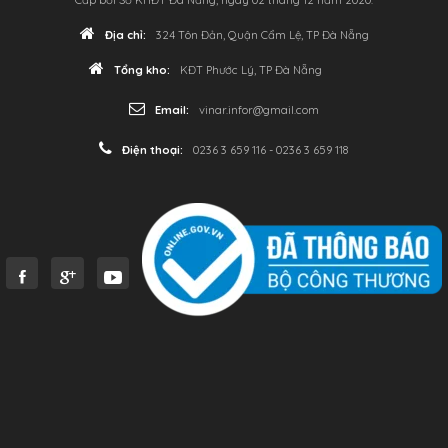
Địa chỉ:
324 Tôn Đản, Quận Cẩm Lệ, TP Đà Nẵng
Tổng kho:
KĐT Phước Lý, TP Đà Nẵng
Email:
vinar.infor@gmail.com
Điện thoại:
0236 3 659 116 - 0236 3 659 118