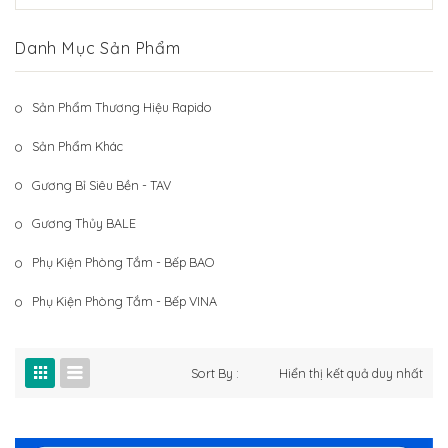
Hệ Thống Khách Hàng
Gương Thủy BALE
Danh Mục Sản Phẩm
Liên Hệ
Phụ Kiện Phòng Tắm – Bếp BAO
Phụ Kiện Phòng Tắm – Bếp VINA
Sản Phẩm Thương Hiệu Rapido
Sản Phẩm Khác
Sản Phẩm Khác
Gương Bỉ Siêu Bền - TAV
Gương Thủy BALE
Phụ Kiện Phòng Tắm - Bếp BAO
Phụ Kiện Phòng Tắm - Bếp VINA
Sort By :
Hiển thị kết quả duy nhất