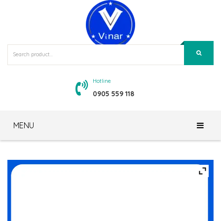
Hotline
0905 559 118
MENU
Trang Chủ
Giới Thiệu
Sản Phẩm
Về Chúng Tôi
Tin Tức – Blog
Tầm Nhìn – Sứ Mệnh
Gương Bỉ Siêu Bền – TAV