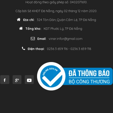
Hoạt động theo giấy phép số: 0402071610.
Cấp bởi Sở KHĐT Đà Nẵng, ngày 02 tháng 12 năm 2020.
Địa chỉ:
324 Tôn Đản, Quận Cẩm Lệ, TP Đà Nẵng
Tổng kho:
KĐT Phước Lý, TP Đà Nẵng
Email:
vinar.infor@gmail.com
Điện thoại:
0236 3 659 116 - 0236 3 659 118