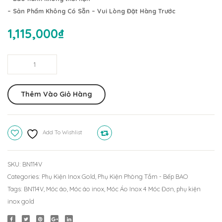
– Sản Phẩm Không Có Sẵn – Vui Lòng Đặt Hàng Trước
BN1010V
1,115,000
₫
Móc
Áo
Inox
Thêm Vào Giỏ Hàng
4
Móc
Đơn
Add To Wishlist
Compare
BN114V
quantity
SKU:
BN114V
Categories:
Phụ Kiện Inox Gold
,
Phụ Kiện Phòng Tắm - Bếp BAO
Tags:
BN114V
,
Móc áo
,
Móc áo inox
,
Móc Áo Inox 4 Móc Đơn
,
phụ kiện
inox gold