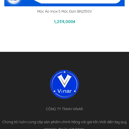
Móc Áo Inox 5 Móc Đơn BN2150V
Thêm Vào Giỏ Hàng
1,259,000
₫
CÔNG TY TNHH VINAR
Chúng tôi luôn cung cấp sản phẩm chính hãng với giá tốt nhất đến tay quý
công ty, đại lý, cửa hàng.