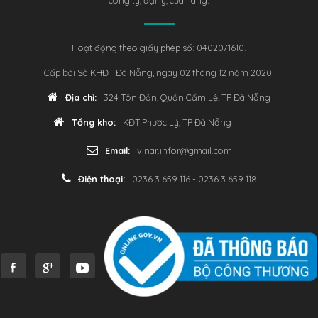
Hoạt động theo giấy phép số: 0402071610.
Cấp bởi Sở KHĐT Đà Nẵng, ngày 02 tháng 12 năm 2020.
Địa chỉ:
324 Tôn Đản, Quận Cẩm Lệ, TP Đà Nẵng
Tổng kho:
KĐT Phước Lý, TP Đà Nẵng
Email:
vinar.infor@gmail.com
Điện thoại:
0236 3 659 116 - 0236 3 659 118