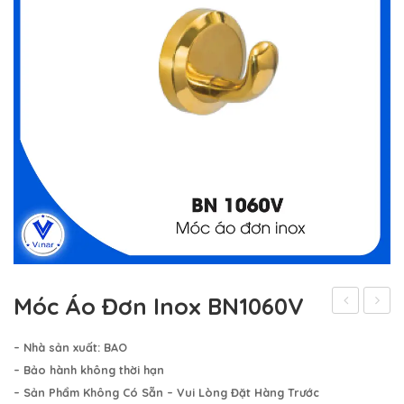
Hệ Thống Khách Hàng
Gương Thủy BALE
Liên Hệ
Phụ Kiện Phòng Tắm – Bếp BAO
Phụ Kiện Phòng Tắm – Bếp VINA
Sản Phẩm Khác
Móc Áo Đơn Inox BN1060V
Áo
Góc
– Nhà sản xuất: BAO
Inox
Inox
– Bảo hành không thời hạn
4
1
– Sản Phẩm Không Có Sẵn – Vui Lòng Đặt Hàng Trước
Móc
Tầng