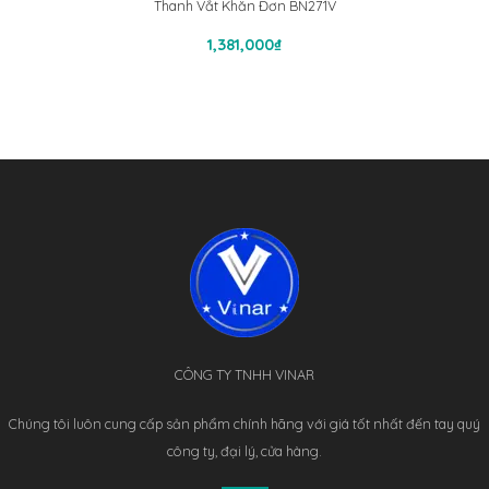
Thanh Vắt Khăn Đơn BN271V
Thêm Vào Giỏ Hàng
1,381,000
₫
CÔNG TY TNHH VINAR
Chúng tôi luôn cung cấp sản phẩm chính hãng với giá tốt nhất đến tay quý
công ty, đại lý, cửa hàng.