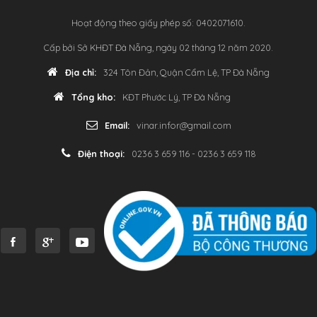
Hoạt động theo giấy phép số: 0402071610.
Cấp bởi Sở KHĐT Đà Nẵng, ngày 02 tháng 12 năm 2020.
Địa chỉ:
324 Tôn Đản, Quận Cẩm Lệ, TP Đà Nẵng
Tổng kho:
KĐT Phước Lý, TP Đà Nẵng
Email:
vinar.infor@gmail.com
Điện thoại:
0236 3 659 116 - 0236 3 659 118