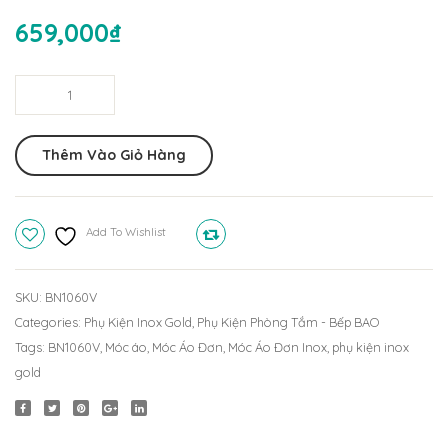
Đơn
KG
659,000
₫
BN114V
1201
(20x2
Móc
Áo
Đơn
Thêm Vào Giỏ Hàng
Inox
BN1060V
quantity
Add To Wishlist
Compare
SKU:
BN1060V
Categories:
Phụ Kiện Inox Gold
,
Phụ Kiện Phòng Tắm - Bếp BAO
Tags:
BN1060V
,
Móc áo
,
Móc Áo Đơn
,
Móc Áo Đơn Inox
,
phụ kiện inox
gold