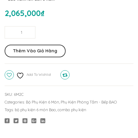
G237
6
2,065,000
₫
(15x15cm,
Món
Ф60)
Inox
Bộ
304
Phụ
6M3C
Kiện
Thêm Vào Giỏ Hàng
Nhà
Tắm
6
Add To Wishlist
Compare
Món
Inox
304
SKU:
6M2C
6M2C
Categories:
Bộ Phụ Kiện 6 Món
,
Phụ Kiện Phòng Tắm - Bếp BAO
quantity
Tags:
bộ phụ kiện 6 món Bao
,
combo phụ kiện