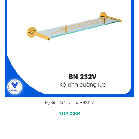
Kệ Kính Cường Lực BN232V
Thêm Vào Giỏ Hàng
1,187,000
₫