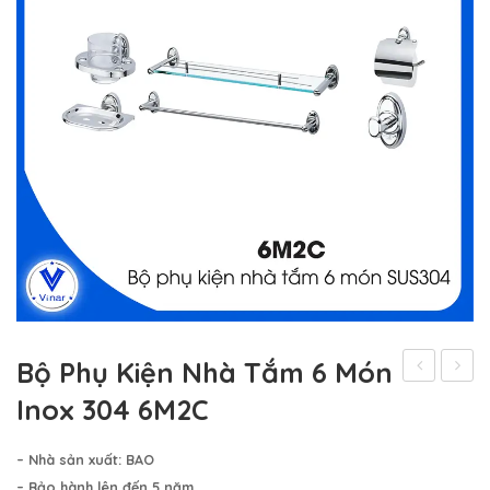
Hệ Thống Khách Hàng
Gương Thủy BALE
Liên Hệ
Phụ Kiện Phòng Tắm – Bếp BAO
Phụ Kiện Phòng Tắm – Bếp VINA
Sản Phẩm Khác
Bộ Phụ Kiện Nhà Tắm 6 Món
Thoát
Phụ
Inox 304 6M2C
Sàn
Kiện
Chống
Nhà
– Nhà sản xuất: BAO
Hôi
Tắm
– Bảo hành lên đến 5 năm