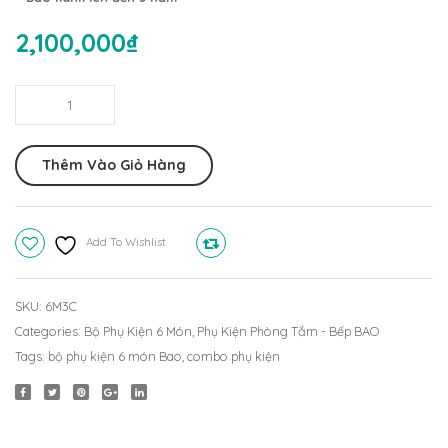
6
6
2,100,000
₫
Món
Món
Inox
Inox
Bộ
304
304
Phụ
6M2C
6M5
Kiện
Thêm Vào Giỏ Hàng
Nhà
Tắm
6
Add To Wishlist
Compare
Món
Inox
304
SKU:
6M3C
6M3C
Categories:
Bộ Phụ Kiện 6 Món
,
Phụ Kiện Phòng Tắm - Bếp BAO
quantity
Tags:
bộ phụ kiện 6 món Bao
,
combo phụ kiện