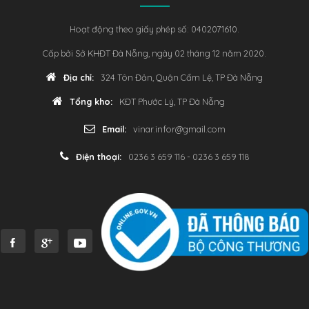
Hoạt động theo giấy phép số: 0402071610.
Cấp bởi Sở KHĐT Đà Nẵng, ngày 02 tháng 12 năm 2020.
Địa chỉ:
324 Tôn Đản, Quận Cẩm Lệ, TP Đà Nẵng
Tổng kho:
KĐT Phước Lý, TP Đà Nẵng
Email:
vinar.infor@gmail.com
Điện thoại:
0236 3 659 116 - 0236 3 659 118