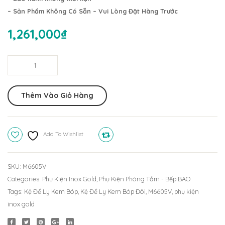
– Sản Phẩm Không Có Sẵn – Vui Lòng Đặt Hàng Trước
Đơn
BN215
1,261,000
₫
Kệ
Để
Ly
Thêm Vào Giỏ Hàng
Kem
Bóp
Đôi
Add To Wishlist
Compare
M6605V
quantity
SKU:
M6605V
Categories:
Phụ Kiện Inox Gold
,
Phụ Kiện Phòng Tắm - Bếp BAO
Tags:
Kệ Để Ly Kem Bóp
,
Kệ Để Ly Kem Bóp Đôi
,
M6605V
,
phụ kiện
inox gold