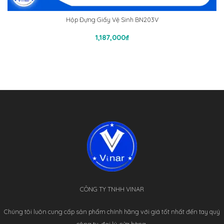
Hộp Đựng Giấy Vệ Sinh BN203V
Thêm Vào Giỏ Hàng
1,187,000
₫
CÔNG TY TNHH VINAR
Chúng tôi luôn cung cấp sản phẩm chính hãng với giá tốt nhất đến tay quý
công ty, đại lý, cửa hàng.