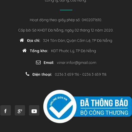
Hoạt động theo giấy phép số: 0402071610.
Cấp bởi Sở KHĐT Đà Nẵng, ngày 02 tháng 12 năm 2020.
Địa chỉ:
324 Tôn Đản, Quận Cẩm Lệ, TP Đà Nẵng
Tổng kho:
KĐT Phước Lý, TP Đà Nẵng
Email:
vinar.infor@gmail.com
Điện thoại:
0236 3 659 116 - 0236 3 659 118