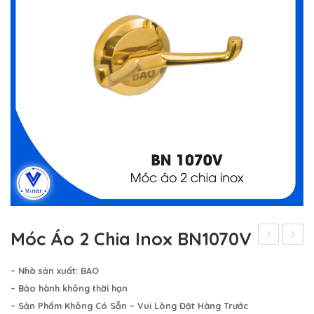
Hệ Thống Khách Hàng
Gương Thủy BALE
Liên Hệ
Phụ Kiện Phòng Tắm – Bếp BAO
Phụ Kiện Phòng Tắm – Bếp VINA
Sản Phẩm Khác
Móc Áo 2 Chia Inox BN1070V
Áo
Áo
– Nhà sản xuất: BAO
Inox
2
– Bảo hành không thời hạn
5
Chia
– Sản Phẩm Không Có Sẵn – Vui Lòng Đặt Hàng Trước
Móc
Inox