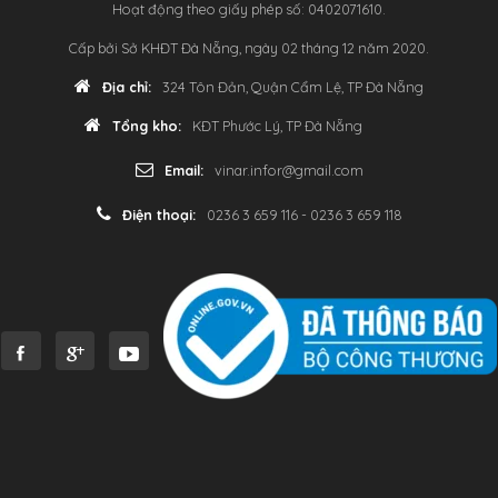
Hoạt động theo giấy phép số: 0402071610.
Cấp bởi Sở KHĐT Đà Nẵng, ngày 02 tháng 12 năm 2020.
Địa chỉ:
324 Tôn Đản, Quận Cẩm Lệ, TP Đà Nẵng
Tổng kho:
KĐT Phước Lý, TP Đà Nẵng
Email:
vinar.infor@gmail.com
Điện thoại:
0236 3 659 116 - 0236 3 659 118