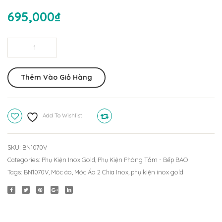
Đơn
BN101
695,000
₫
BN115V
Móc
Áo
2
Thêm Vào Giỏ Hàng
Chia
Inox
BN1070V
Add To Wishlist
Compare
quantity
SKU:
BN1070V
Categories:
Phụ Kiện Inox Gold
,
Phụ Kiện Phòng Tắm - Bếp BAO
Tags:
BN1070V
,
Móc áo
,
Móc Áo 2 Chia Inox
,
phụ kiện inox gold