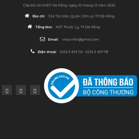
Cấp bởi Sở KHĐT Đà Nẵng, ngày 02 tháng 12 năm 2020.
Địa chỉ:
324 Tôn Đản, Quận Cẩm Lệ, TP Đà Nẵng
Tổng kho:
KĐT Phước Lý, TP Đà Nẵng
Email:
vinar.infor@gmail.com
Điện thoại:
0236 3 659 116 - 0236 3 659 118