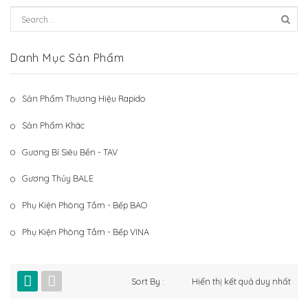
Hệ Thống Khách Hàng
Gương Thủy BALE
Liên Hệ
Phụ Kiện Phòng Tắm – Bếp BAO
Danh Mục Sản Phẩm
Phụ Kiện Phòng Tắm – Bếp VINA
Sản Phẩm Thương Hiệu Rapido
Sản Phẩm Khác
Sản Phẩm Khác
Gương Bỉ Siêu Bền - TAV
Gương Thủy BALE
Phụ Kiện Phòng Tắm - Bếp BAO
Phụ Kiện Phòng Tắm - Bếp VINA
Sort By :
Hiển thị kết quả duy nhất