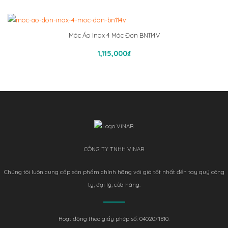
Móc Áo Inox 4 Móc Đơn BN114V
Thêm Vào Giỏ Hàng
1,115,000
₫
CÔNG TY TNHH VINAR
Chúng tôi luôn cung cấp sản phẩm chính hãng với giá tốt nhất đến tay quý công
ty, đại lý, cửa hàng.
Hoạt động theo giấy phép số: 0402071610.