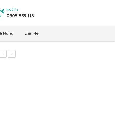
Hotline
0905 559 118
h Hàng
Liên Hệ
Chắn
Đứng
Rác
Rapido
Sân
RWF
Thượng
–
304
45PGD
GB339
(Ф90)