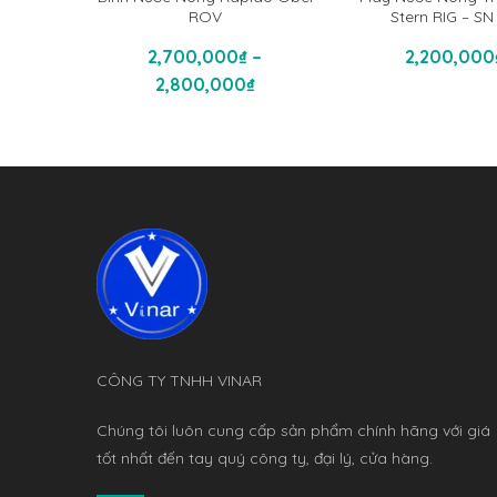
ROV
Stern RIG – SN
Thêm Vào Gi
2,700,000
₫
–
2,200,000
Chọn
Khoảng
2,800,000
₫
giá:
từ
2,700,000₫
đến
2,800,000₫
CÔNG TY TNHH VINAR
Chúng tôi luôn cung cấp sản phẩm chính hãng với giá
tốt nhất đến tay quý công ty, đại lý, cửa hàng.