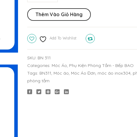
Áo
Đơn
Thêm Vào Giỏ Hàng
Inox
304
BN311
Add To Wishlist
Compare
quantity
SKU:
BN 311
Categories:
Móc Áo
,
Phụ Kiện Phòng Tắm - Bếp BAO
Tags:
BN311
,
Móc áo
,
Móc Áo Đơn
,
móc áo inox304
,
ph
phòng tắm