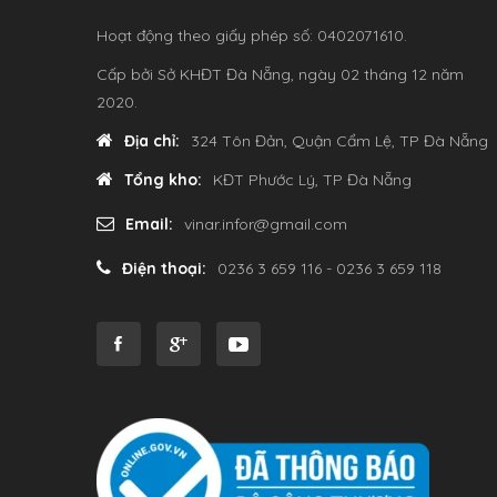
Hoạt động theo giấy phép số: 0402071610.
Cấp bởi Sở KHĐT Đà Nẵng, ngày 02 tháng 12 năm
2020.
Địa chỉ:
324 Tôn Đản, Quận Cẩm Lệ, TP Đà Nẵng
Tổng kho:
KĐT Phước Lý, TP Đà Nẵng
Email:
vinar.infor@gmail.com
Điện thoại:
0236 3 659 116 - 0236 3 659 118