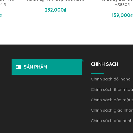
Thêm Vào Giỏ Hàng
HS8805
 4.5
Thêm Vào G
ỏ Hàng
232,000
₫
159,000
₫
₫
CHÍNH SÁCH
SẢN PHẨM
Chính sách đổi hàng
Chính sách thanh to
Chính sách bảo mật t
Chính sách giao nhậ
Chính sách bảo hành