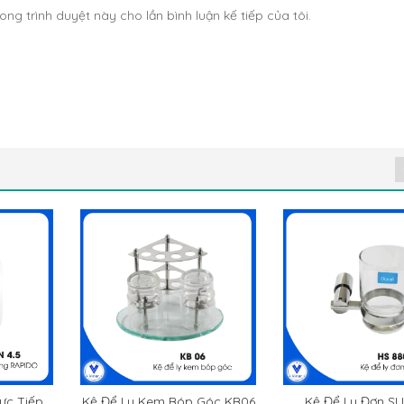
ong trình duyệt này cho lần bình luận kế tiếp của tôi.
Kệ Để Ly Kem Bóp Góc KB06
Kệ Để Ly Đơn S
ực Tiếp