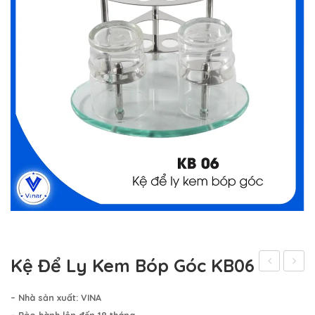
Kệ Để Ly Kem Bóp Góc KB06
Xả
Để
– Nhà sản xuất: VINA
Gạt
Ly
– Bảo hành lên đến 18 tháng