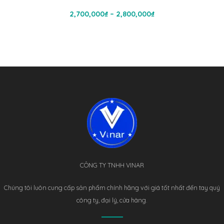
Chọn
Khoảng
2,700,000
₫
–
2,800,000
₫
giá:
từ
2,700,000₫
đến
2,800,000₫
CÔNG TY TNHH VINAR
Chúng tôi luôn cung cấp sản phẩm chính hãng với giá tốt nhất đến tay quý
công ty, đại lý, cửa hàng.