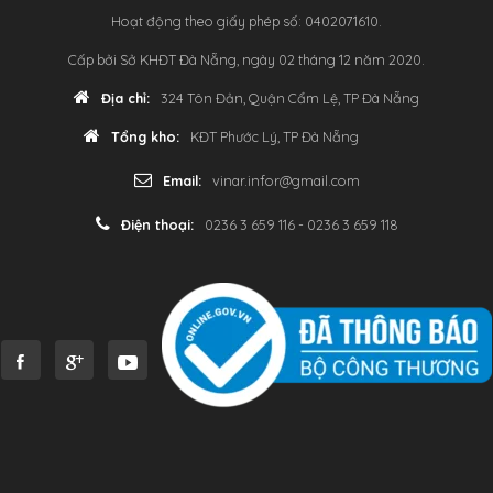
Hoạt động theo giấy phép số: 0402071610.
Cấp bởi Sở KHĐT Đà Nẵng, ngày 02 tháng 12 năm 2020.
Địa chỉ:
324 Tôn Đản, Quận Cẩm Lệ, TP Đà Nẵng
Tổng kho:
KĐT Phước Lý, TP Đà Nẵng
Email:
vinar.infor@gmail.com
Điện thoại:
0236 3 659 116 - 0236 3 659 118