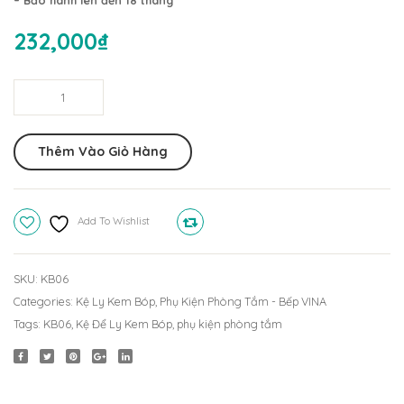
Trước
Kem
Cấp
Bóp
232,000
₫
Kim
Úp
GT1TB
304
Kệ
KB03
Để
Ly
Thêm Vào Giỏ Hàng
Kem
Bóp
Góc
Add To Wishlist
Compare
KB06
quantity
SKU:
KB06
Categories:
Kệ Ly Kem Bóp
,
Phụ Kiện Phòng Tắm - Bếp VINA
Tags:
KB06
,
Kệ Để Ly Kem Bóp
,
phụ kiện phòng tắm