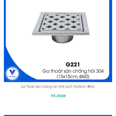
Ga Thoát Sàn Chống Hôi 304 G221 (15x15cm, Ф60)
Thêm Vào Giỏ Hàng
115,000
₫