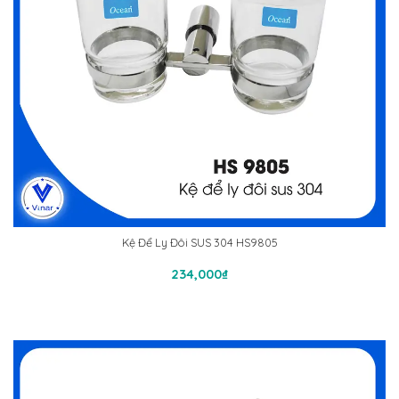
Kệ Để Ly Đôi SUS 304 HS9805
Thêm Vào Giỏ Hàng
234,000
₫