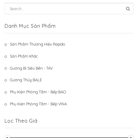
Hệ Thống Khách Hàng
Gương Thủy BALE
Liên Hệ
Phụ Kiện Phòng Tắm – Bếp BAO
Danh Mục Sản Phẩm
Phụ Kiện Phòng Tắm – Bếp VINA
Sản Phẩm Thương Hiệu Rapido
Sản Phẩm Khác
Sản Phẩm Khác
Gương Bỉ Siêu Bền - TAV
Gương Thủy BALE
Phụ Kiện Phòng Tắm - Bếp BAO
Phụ Kiện Phòng Tắm - Bếp VINA
Lọc Theo Giá