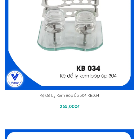
Kệ Để Ly Kem Bóp Úp 304 KB034
Thêm Vào Giỏ Hàng
265,000
₫