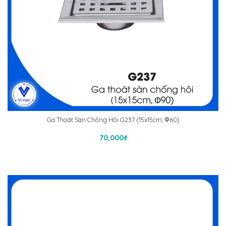
Ga Thoát Sàn Chống Hôi G237 (15x15cm, Ф60)
Thêm Vào Giỏ Hàng
70,000
₫