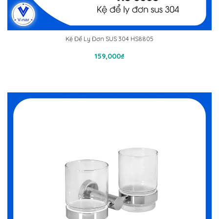
Kệ Để Ly Đơn SUS 304 HS8805
Thêm Vào Giỏ Hàng
159,000
₫