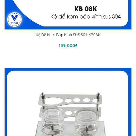
Kệ Để Kem Bóp Kính SUS 304 KB08K
Thêm Vào Giỏ Hàng
159,000
₫