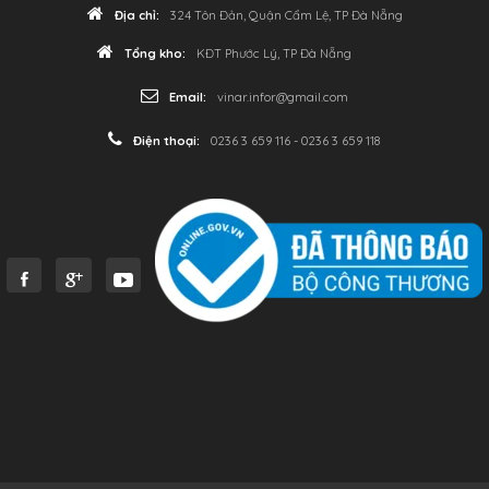
Địa chỉ:
324 Tôn Đản, Quận Cẩm Lệ, TP Đà Nẵng
Tổng kho:
KĐT Phước Lý, TP Đà Nẵng
Email:
vinar.infor@gmail.com
Điện thoại:
0236 3 659 116 - 0236 3 659 118