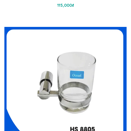
Thêm Vào Giỏ Hàng
115,000
₫