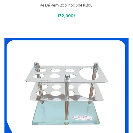
Kệ Để Kem Bóp Inox 304 KB08I
Thêm Vào Giỏ Hàng
132,000
₫