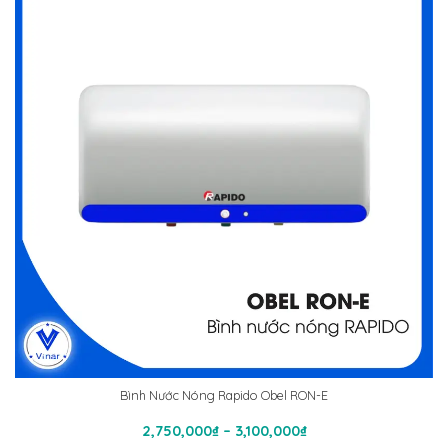
2,800,000₫
Bình Nước Nóng Rapido Obel RON-E
Chọn
Khoảng
2,750,000
₫
–
3,100,000
₫