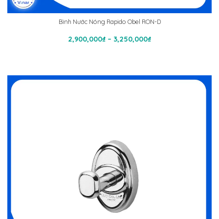
Bình Nước Nóng Rapido Obel RON-D
Chọn
Khoảng
2,900,000
₫
–
3,250,000
₫
giá:
từ
2,900,000₫
đến
3,250,000₫