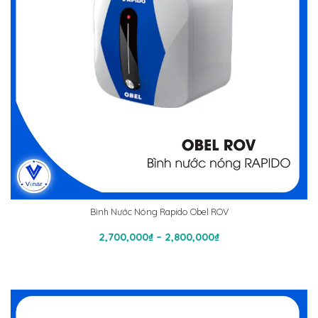
Bình Nước Nóng Rapido Obel ROV
Chọn
Khoảng
2,700,000
₫
–
2,800,000
₫
giá:
từ
2,700,000₫
đến