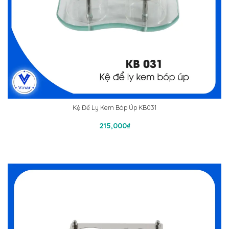
Kệ Để Ly Kem Bóp Úp KB031
Thêm Vào Giỏ Hàng
215,000
₫