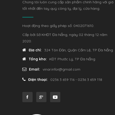
Chúng tôi luôn cung cấp sản phẩm chính hãng với giá
tốt nhất đến tay quý công ty, đại lý, cửa hàng.
Hoạt động theo giấy phép số: 0402071610.
Cấp bởi Sở KHĐT Đà Nẵng, ngày 02 tháng 12 năm
2020.
Địa chỉ:
324 Tôn Đản, Quận Cẩm Lệ, TP Đà Nẵng
Tổng kho:
KĐT Phước Lý, TP Đà Nẵng
Email:
vinar.infor@gmail.com
Điện thoại:
0236 3 659 116 - 0236 3 659 118