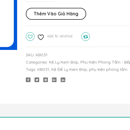
Để
Ly
Thêm Vào Giỏ Hàng
Kem
Bóp
Úp
Add To Wishlist
Compare
KB031
quantity
SKU:
KB031
Categories:
Kệ Ly Kem Bóp
,
Phụ Kiện Phòng Tắm - Bế
Tags:
KB031
,
Kệ Để Ly Kem Bóp
,
phụ kiện phòng tắm