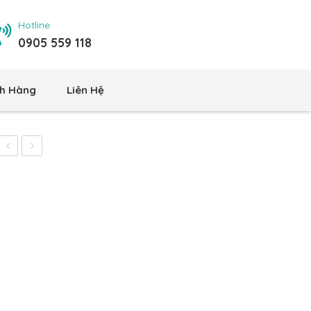
Hotline
0905 559 118
h Hàng
Liên Hệ
Để
Để
Ly
Ly
Kem
Kem
Bóp
Bóp
Úp
Ngửa
304
KB04
KB034