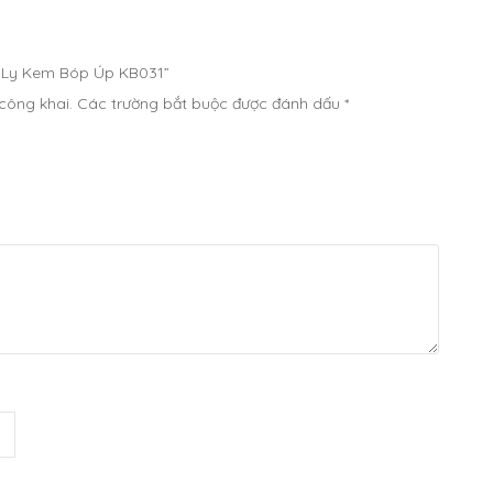
Để Ly Kem Bóp Úp KB031”
công khai.
Các trường bắt buộc được đánh dấu
*