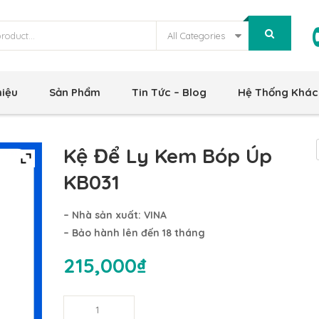
All Categories
hiệu
Sản Phẩm
Tin Tức – Blog
Hệ Thống Khác
Kệ Để Ly Kem Bóp Úp
KB031
– Nhà sản xuất: VINA
– Bảo hành lên đến 18 tháng
215,000
₫
Kệ