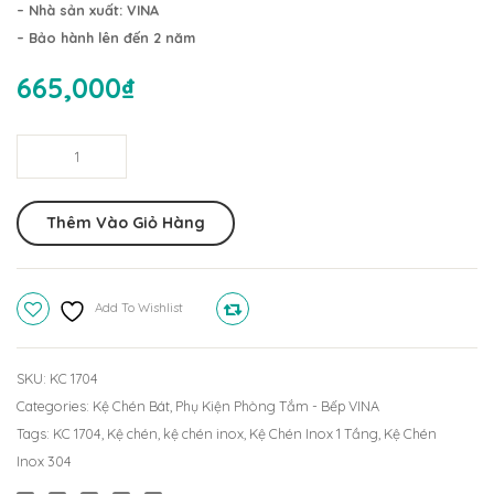
Dày
Dày
– Nhà sản xuất: VINA
2
1
– Bảo hành lên đến 2 năm
Tầng
Tầng
665,000
₫
KC
304
2601
KC
Kệ
(30x60cm)
1604
Chén
(30x6
Inox
Thêm Vào Giỏ Hàng
Dày
1
Tầng
Add To Wishlist
Compare
304
KC
1704
SKU:
KC 1704
(30x70cm)
Categories:
Kệ Chén Bát
,
Phụ Kiện Phòng Tắm - Bếp VINA
quantity
Tags:
KC 1704
,
Kệ chén
,
kệ chén inox
,
Kệ Chén Inox 1 Tầng
,
Kệ Chén
Inox 304