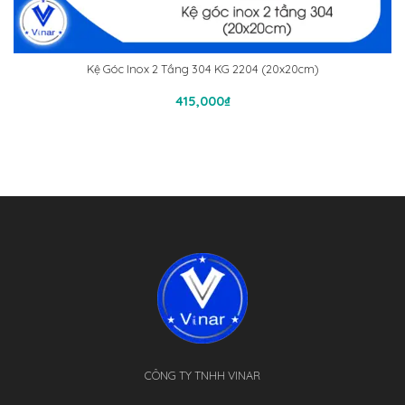
Kệ Góc Inox 2 Tầng 304 KG 2204 (20x20cm)
Thêm Vào Giỏ Hàng
415,000
₫
CÔNG TY TNHH VINAR