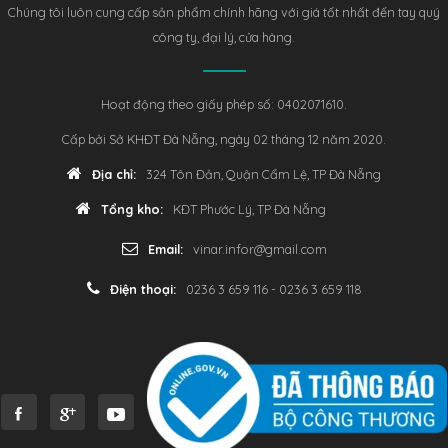
Chúng tôi luôn cung cấp sản phẩm chính hãng với giá tốt nhất đến tay quý
công ty, đại lý, cửa hàng.
Hoạt động theo giấy phép số: 0402071610.
Cấp bởi Sở KHĐT Đà Nẵng, ngày 02 tháng 12 năm 2020.
Địa chỉ:
324 Tôn Đản, Quận Cẩm Lệ, TP Đà Nẵng
Tổng kho:
KĐT Phước Lý, TP Đà Nẵng
Email:
vinar.infor@gmail.com
Điện thoại:
0236 3 659 116 - 0236 3 659 118