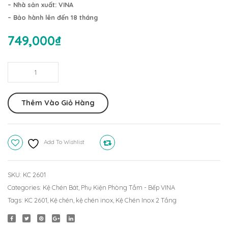
Dày
Dày
– Nhà sản xuất: VINA
2
1
– Bảo hành lên đến 18 tháng
Tầng
Tầng
749,000
₫
KC
304
2701
KC
Kệ
(30x70cm)
1704
Chén
(30x7
Inox
Thêm Vào Giỏ Hàng
Dày
2
Tầng
Add To Wishlist
Compare
KC
2601
(30x60cm)
SKU:
KC 2601
quantity
Categories:
Kệ Chén Bát
,
Phụ Kiện Phòng Tắm - Bếp VINA
Tags:
KC 2601
,
Kệ chén
,
kệ chén inox
,
Kệ Chén Inox 2 Tầng