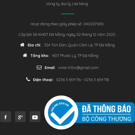
công ty, đại lý, cửa hàng.
Hoạt động theo giấy phép số: 0402071610.
Cấp bởi Sở KHĐT Đà Nẵng, ngày 02 tháng 12 năm 2020.
Địa chỉ:
324 Tôn Đản, Quận Cẩm Lệ, TP Đà Nẵng
Tổng kho:
KĐT Phước Lý, TP Đà Nẵng
Email:
vinar.infor@gmail.com
Điện thoại:
0236 3 659 116 - 0236 3 659 118