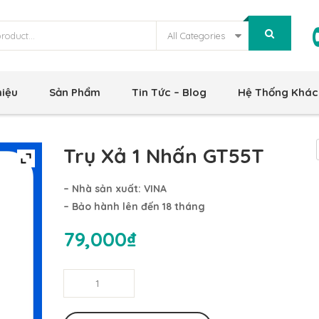
All Categories
hiệu
Sản Phẩm
Tin Tức – Blog
Hệ Thống Khác
Trụ Xả 1 Nhấn GT55T
– Nhà sản xuất: VINA
– Bảo hành lên đến 18 tháng
79,000
₫
Trụ
Xả
1