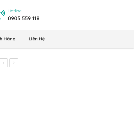
Hotline
0905 559 118
h Hàng
Liên Hệ
Thiết
Cấp
Bị
Kim
Rửa
GT140K
Vệ
Sinh
BAO
7000