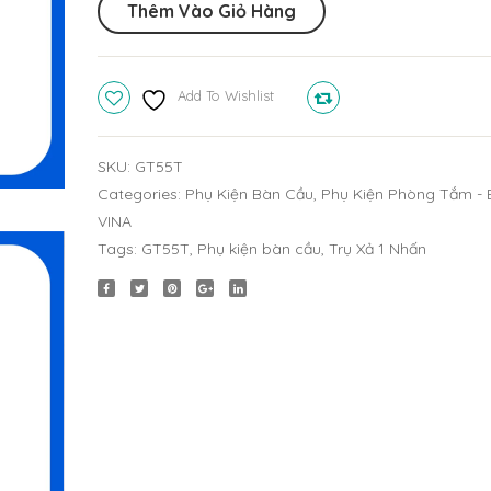
Thêm Vào Giỏ Hàng
Nhấn
GT55T
quantity
Add To Wishlist
Compare
SKU:
GT55T
Categories:
Phụ Kiện Bàn Cầu
,
Phụ Kiện Phòng Tắm - 
VINA
Tags:
GT55T
,
Phụ kiện bàn cầu
,
Trụ Xả 1 Nhấn