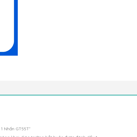
ả 1 Nhấn GT55T”