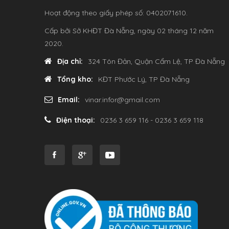
Hoạt động theo giấy phép số: 0402071610.
Cấp bởi Sở KHĐT Đà Nẵng, ngày 02 tháng 12 năm
2020.
Địa chỉ:
324 Tôn Đản, Quận Cẩm Lệ, TP Đà Nẵng
Tổng kho:
KĐT Phước Lý, TP Đà Nẵng
Email:
vinar.infor@gmail.com
Điện thoại:
0236 3 659 116 - 0236 3 659 118