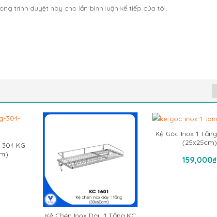
ong trình duyệt này cho lần bình luận kế tiếp của tôi.
Kệ Góc Inox 1 Tầng
(25x25cm)
Thêm Vào G
g 304 KG
cm)
ỏ Hàng
159,000
₫
Kệ Chén Inox Dày 1 Tầng KC