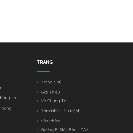
KC 1604 (30x60cm)
KC 1804 (30x
Thêm Vào Giỏ Hàng
Thêm Vào G
615,000
₫
732,000
TRANG
Trang Chủ
án
Giới Thiệu
hông tin
Về Chúng Tôi
n hàng
Tầm Nhìn – Sứ Mệnh
Sản Phẩm
Gương Bỉ Siêu Bền – TAV