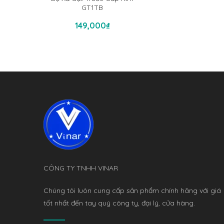
GT1TB
Thêm Vào Giỏ Hàng
149,000
₫
CÔNG TY TNHH VINAR
Chúng tôi luôn cung cấp sản phẩm chính hãng với giá
tốt nhất đến tay quý công ty, đại lý, cửa hàng.