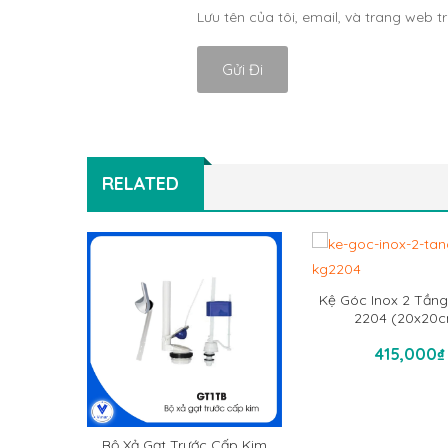
Lưu tên của tôi, email, và trang web tr
RELATED
Kệ Góc Inox 2 Tần
2204 (20x20
Thêm Vào Gi
415,000
₫
Bộ Xả Gạt Trước Cấp Kim