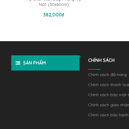
1601 (30x60cm)
Thêm Vào Giỏ Hàng
382,000
₫
CHÍNH SÁCH
SẢN PHẨM
Chính sách đổi hàng
Chính sách thanh to
Chính sách bảo mật t
Chính sách giao nhậ
Chính sách bảo hành