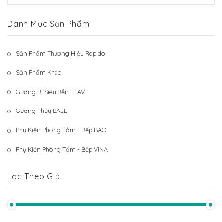
Hệ Thống Khách Hàng
Gương Thủy BALE
Danh Mục Sản Phẩm
Liên Hệ
Phụ Kiện Phòng Tắm – Bếp BAO
Phụ Kiện Phòng Tắm – Bếp VINA
Sản Phẩm Thương Hiệu Rapido
Sản Phẩm Khác
Sản Phẩm Khác
Gương Bỉ Siêu Bền - TAV
Gương Thủy BALE
Phụ Kiện Phòng Tắm - Bếp BAO
Phụ Kiện Phòng Tắm - Bếp VINA
Lọc Theo Giá