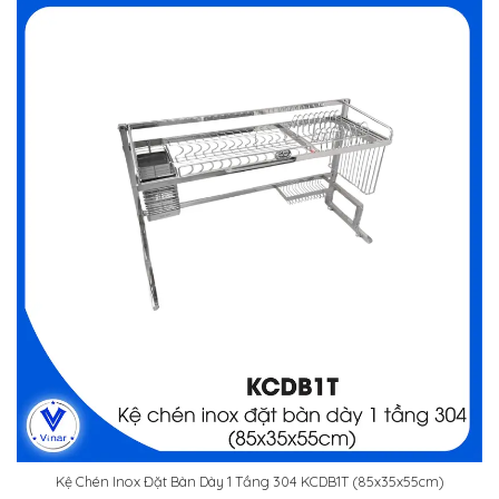
Kệ Chén Inox Đặt Bàn Dày 1 Tầng 304 KCDB1T (85x35x55cm)