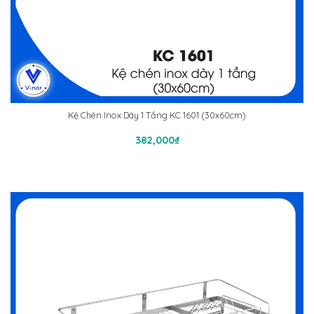
Kệ Chén Inox Dày 1 Tầng KC 1601 (30x60cm)
Thêm Vào Giỏ Hàng
382,000
₫