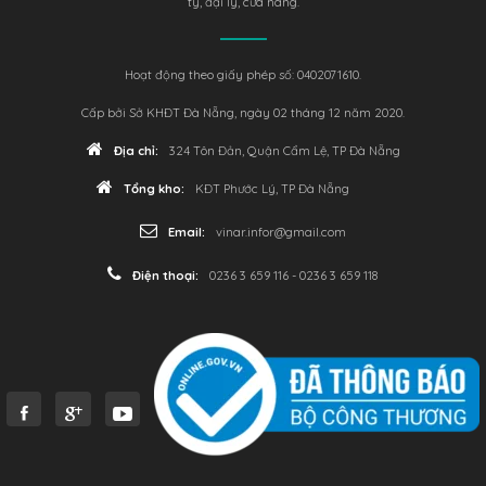
ty, đại lý, cửa hàng.
Hoạt động theo giấy phép số: 0402071610.
Cấp bởi Sở KHĐT Đà Nẵng, ngày 02 tháng 12 năm 2020.
Địa chỉ:
324 Tôn Đản, Quận Cẩm Lệ, TP Đà Nẵng
Tổng kho:
KĐT Phước Lý, TP Đà Nẵng
Email:
vinar.infor@gmail.com
Điện thoại:
0236 3 659 116 - 0236 3 659 118