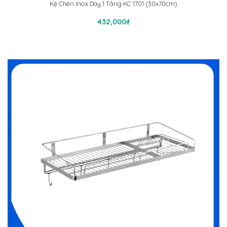
Kệ Chén Inox Dày 1 Tầng KC 1701 (30x70cm)
Thêm Vào Giỏ Hàng
432,000
₫