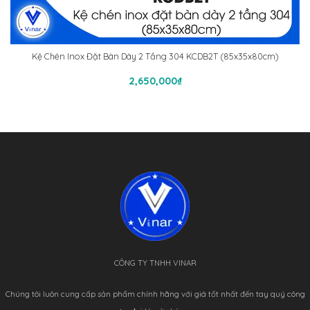
Kệ Chén Inox Đặt Bàn Dày 2 Tầng 304 KCDB2T (85x35x80cm)
Thêm Vào Giỏ Hàng
2,650,000
₫
CÔNG TY TNHH VINAR
Chúng tôi luôn cung cấp sản phẩm chính hãng với giá tốt nhất đến tay quý công