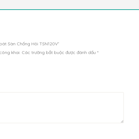
Thoát Sàn Chống Hôi TSN120V”
công khai.
Các trường bắt buộc được đánh dấu
*