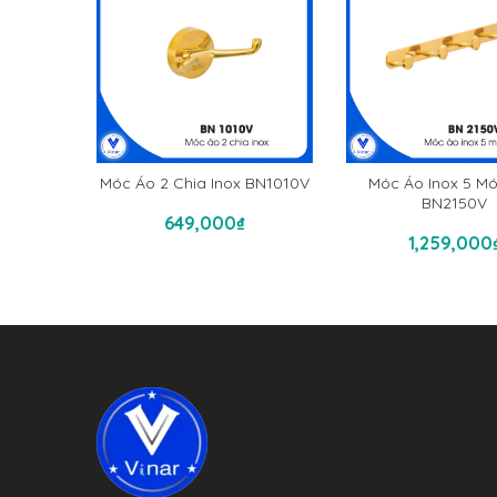
Móc Áo 2 Chia Inox BN1010V
Móc Áo Inox 5 M
Thêm Vào Giỏ Hàng
BN2150V
Thêm Vào Gi
649,000
₫
1,259,000