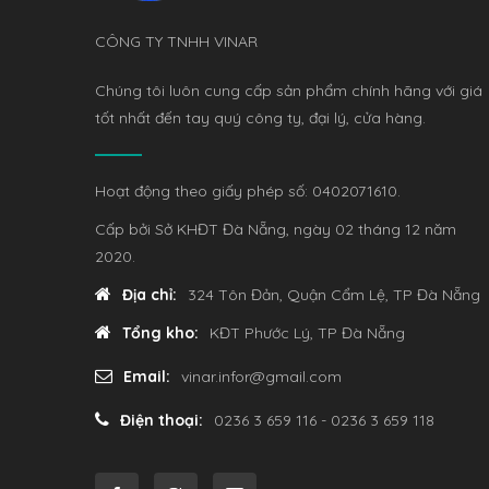
CÔNG TY TNHH VINAR
Chúng tôi luôn cung cấp sản phẩm chính hãng với giá
tốt nhất đến tay quý công ty, đại lý, cửa hàng.
Hoạt động theo giấy phép số: 0402071610.
Cấp bởi Sở KHĐT Đà Nẵng, ngày 02 tháng 12 năm
2020.
Địa chỉ:
324 Tôn Đản, Quận Cẩm Lệ, TP Đà Nẵng
Tổng kho:
KĐT Phước Lý, TP Đà Nẵng
Email:
vinar.infor@gmail.com
Điện thoại:
0236 3 659 116 - 0236 3 659 118