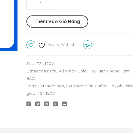
Ga
Thoát
Sàn
Thêm Vào Giỏ Hàng
Chống
Hôi
TSN120V
Add To Wishlist
Compare
quantity
SKU:
TSN120V
Categories:
Phụ Kiện Inox Gold
,
Phụ Kiện Phòng Tắm -
BAO
Tags:
Ga thoát sàn
,
Ga Thoát Sàn Chống Hôi
,
phụ kiện
gold
,
TSN120V