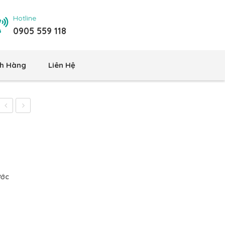
Hotline
0905 559 118
h Hàng
Liên Hệ
Đựng
Kính
Giấy
Cường
Vệ
Lực
Sinh
BN232V
BN203V
ước