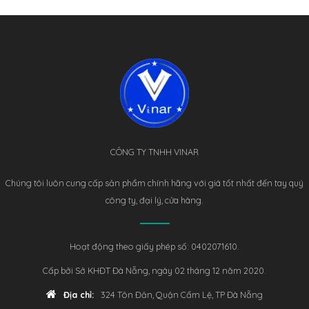
CÔNG TY TNHH VINAR
Chúng tôi luôn cung cấp sản phẩm chính hãng với giá tốt nhất đến tay quý
công ty, đại lý, cửa hàng.
Hoạt động theo giấy phép số: 0402071610.
Cấp bởi Sở KHĐT Đà Nẵng, ngày 02 tháng 12 năm 2020.
Địa chỉ:
324 Tôn Đản, Quận Cẩm Lệ, TP Đà Nẵng