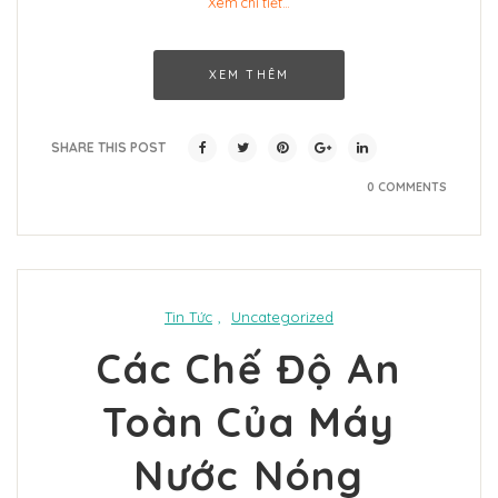
Xem chi tiết…
XEM THÊM
SHARE THIS POST
0 COMMENTS
Tin Tức
,
Uncategorized
Các Chế Độ An
Toàn Của Máy
Nước Nóng