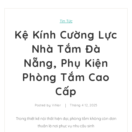
Hệ Thống Khách Hàng
Gương Thủy BALE
Liên Hệ
Phụ Kiện Phòng Tắm – Bếp BAO
Tin Tức
Phụ Kiện Phòng Tắm – Bếp VINA
Kệ Kính Cường Lực
Sản Phẩm Khác
Nhà Tắm Đà
Nẵng, Phụ Kiện
Phòng Tắm Cao
Cấp
|
Posted by
ViNar
Tháng 4 12, 2025
Trong thiết kế nội thất hiện đại, phòng tắm không còn đơn
thuần là nơi phục vụ nhu cầu sinh