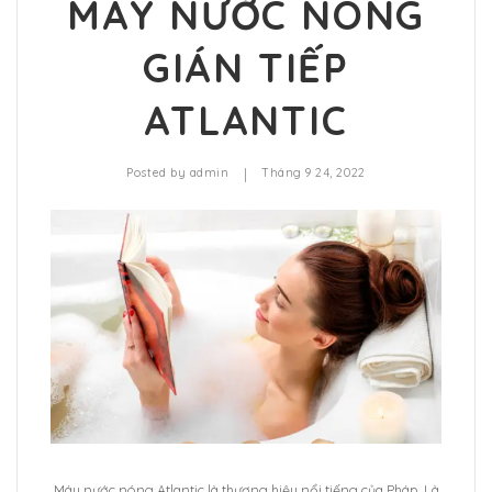
MÁY NƯỚC NÓNG
GIÁN TIẾP
ATLANTIC
|
Posted by
admin
Tháng 9 24, 2022
Máy nước nóng Atlantic là thương hiệu nổi tiếng của Pháp. Là