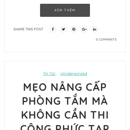
XEM THÊM
SHARE THIS POST
0 COMMENTS
Tin Tức
,
Uncategorized
MẸO NÂNG CẤP
PHÒNG TẮM MÀ
KHÔNG CẦN THI
CÔNG PHỨC TẠP