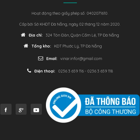
Hoạt động theo giấy phép số: 0402071610.
Cấp bởi Sở KHĐT Đà Nẵng, ngày 02 tháng 12 năm 2020.
Địa chỉ:
324 Tôn Đản, Quận Cẩm Lệ, TP Đà Nẵng
Tổng kho:
KĐT Phước Lý, TP Đà Nẵng
Email:
vinar.infor@gmail.com
Điện thoại:
0236 3 659 116 - 0236 3 659 118