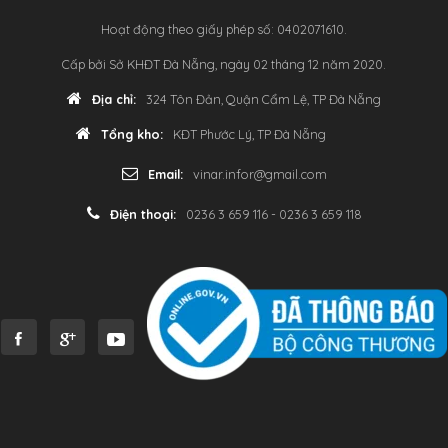
Hoạt động theo giấy phép số: 0402071610.
Cấp bởi Sở KHĐT Đà Nẵng, ngày 02 tháng 12 năm 2020.
Địa chỉ:
324 Tôn Đản, Quận Cẩm Lệ, TP Đà Nẵng
Tổng kho:
KĐT Phước Lý, TP Đà Nẵng
Email:
vinar.infor@gmail.com
Điện thoại:
0236 3 659 116 - 0236 3 659 118