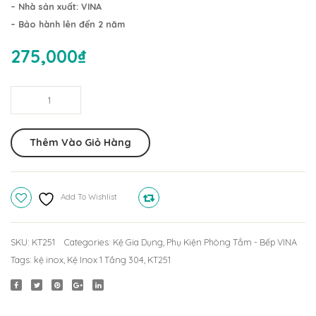
Tầng
2
– Nhà sản xuất: VINA
304
Tầng
– Bảo hành lên đến 2 năm
KG241
304
275,000
₫
(25x25cm)
KT252
(12x3
Kệ
Inox
1
Thêm Vào Giỏ Hàng
Tầng
304
KT251
Add To Wishlist
Compare
(12x32cm)
quantity
SKU:
KT251
Categories:
Kệ Gia Dụng
,
Phụ Kiện Phòng Tắm - Bếp VINA
Tags:
kệ inox
,
Kệ Inox 1 Tầng 304
,
KT251