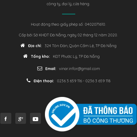
công ty, đại lý, cửa hàng.
Hoạt động theo giấy phép số: 0402071610.
Cấp bởi Sở KHĐT Đà Nẵng, ngày 02 tháng 12 năm 2020.
Địa chỉ:
324 Tôn Đản, Quận Cẩm Lệ, TP Đà Nẵng
Tổng kho:
KĐT Phước Lý, TP Đà Nẵng
Email:
vinar.infor@gmail.com
Điện thoại:
0236 3 659 116 - 0236 3 659 118