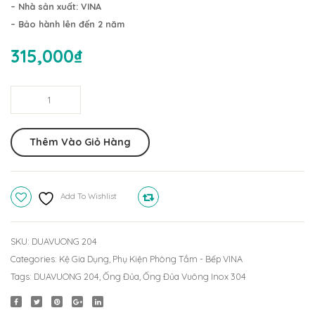
2
Inox
– Nhà sản xuất: VINA
Tầng
304
– Bảo hành lên đến 2 năm
304
DUAV
315,000
₫
KT252
104
(12x32cm)
Ống
Đủa
Vuông
Thêm Vào Giỏ Hàng
Inox
304
DUAVUONG
Add To Wishlist
Compare
204
quantity
SKU:
DUAVUONG 204
Categories:
Kệ Gia Dụng
,
Phụ Kiện Phòng Tắm - Bếp VINA
Tags:
DUAVUONG 204
,
Ống Đủa
,
Ống Đủa Vuông Inox 304