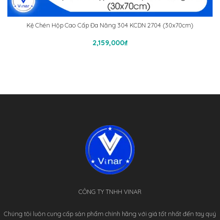
Kệ Chén Hộp Cao Cấp Đa Năng 304 KCDN 2704 (30x70cm)
Thêm Vào Giỏ Hàng
2,159,000
₫
CÔNG TY TNHH VINAR
Chúng tôi luôn cung cấp sản phẩm chính hãng với giá tốt nhất đến tay quý