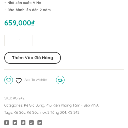
1
2
– Nhà sản xuất: VINA
Tầng
Tầng
– Bảo hành lên đến 2 năm
KG
304
659,000
₫
1201
KG28
(20x20cm)
(25x2
Kệ
Góc
Inox
Thêm Vào Giỏ Hàng
2
Tầng
304
Add To Wishlist
Compare
KG
242
(25x25cm)
SKU:
KG 242
quantity
Categories:
Kệ Gia Dụng
,
Phụ Kiện Phòng Tắm - Bếp VINA
Tags:
Kệ Góc
,
Kệ Góc Inox 2 Tầng 304
,
KG 242