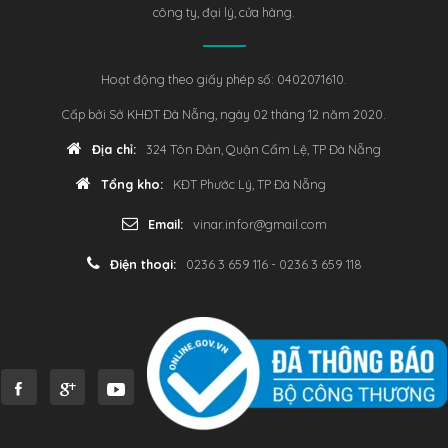
công ty, đại lý, cửa hàng.
Hoạt động theo giấy phép số: 0402071610.
Cấp bởi Sở KHĐT Đà Nẵng, ngày 02 tháng 12 năm 2020.
Địa chỉ:
324 Tôn Đản, Quận Cẩm Lệ, TP Đà Nẵng
Tổng kho:
KĐT Phước Lý, TP Đà Nẵng
Email:
vinar.infor@gmail.com
Điện thoại:
0236 3 659 116 - 0236 3 659 118