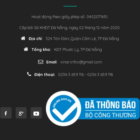
Hoạt động theo giấy phép số: 0402071610.
Cấp bởi Sở KHĐT Đà Nẵng, ngày 02 tháng 12 năm 2020.
Địa chỉ:
324 Tôn Đản, Quận Cẩm Lệ, TP Đà Nẵng
Tổng kho:
KĐT Phước Lý, TP Đà Nẵng
Email:
vinar.infor@gmail.com
Điện thoại:
0236 3 659 116 - 0236 3 659 118