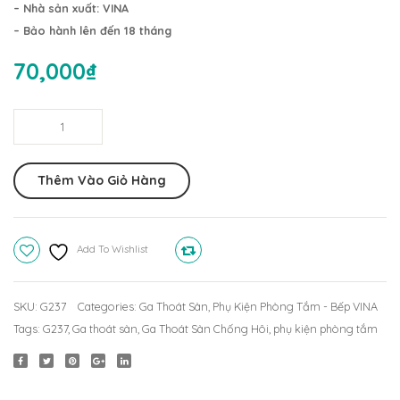
Chống
Nhà
– Nhà sản xuất: VINA
Hôi
Tắm
– Bảo hành lên đến 18 tháng
304
6
70,000
₫
G221
Món
(15x15cm,
Inox
Ga
Ф60)
304
Thoát
6M2C
Sàn
Thêm Vào Giỏ Hàng
Chống
Hôi
G237
Add To Wishlist
Compare
(15x15cm,
Ф60)
quantity
SKU:
G237
Categories:
Ga Thoát Sàn
,
Phụ Kiện Phòng Tắm - Bếp VINA
Tags:
G237
,
Ga thoát sàn
,
Ga Thoát Sàn Chống Hôi
,
phụ kiện phòng tắm