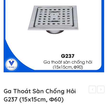
Ga Thoát Sàn Chống Hôi
Thoát
Phụ
G237 (15x15cm, Ф60)
Sàn
Kiện